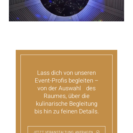
Lass dich von unseren
Event-Profis begleiten –
von der Auswahl des
Raumes, über die
kulinarische Begleitung
bis hin zu feinen Details.
JETZT VERANSTALTUNG ANFRAGEN