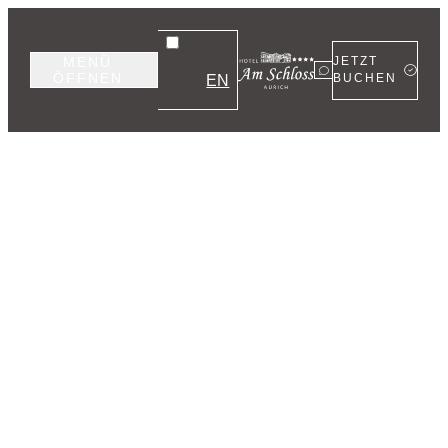
MENÜ
JETZT
ÖFFNEN
EN
BUCHEN
Dein Hotel
mit
Flair
am Schloss
in Aurich.