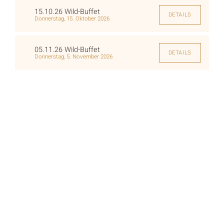
15.10.26 Wild-Buffet
DETAILS
Donnerstag, 15. Oktober 2026
05.11.26 Wild-Buffet
DETAILS
Donnerstag, 5. November 2026
07.11.26 Grusel-Dinner „Jack The
DETAILS
Ripper“
Samstag, 7. November 2026
19.11.26 Wild-Buffet
DETAILS
Donnerstag, 19. November 2026
25.12.26 Weihnachts-Buffet
DETAILS
Freitag, 25. Dezember 2026
25.12.26 Frühstücks-Buffet im
DETAILS
Störtebeker Festsaal